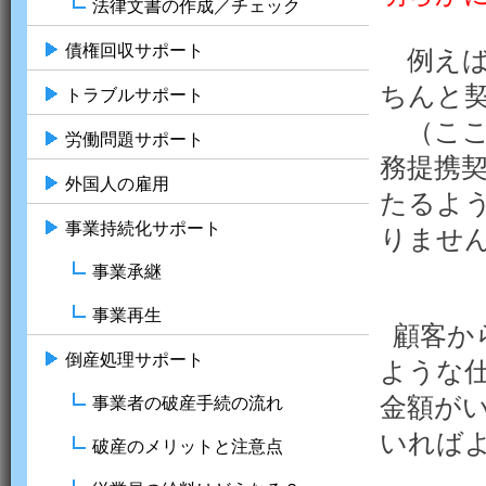
法律文書の作成／チェック
債権回収サポート
例えば
ちんと
トラブルサポート
（ここ
労働問題サポート
務提携
外国人の雇用
たるよ
事業持続化サポート
りませ
事業承継
事業再生
顧客か
倒産処理サポート
ような
金額が
事業者の破産手続の流れ
いれば
破産のメリットと注意点